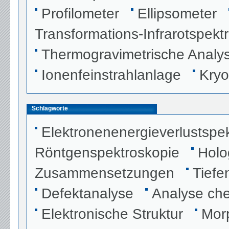
Profilometer
Ellipsometer
Transformations-Infrarotspekt
Thermogravimetrische Analy
Ionenfeinstrahlanlage
Kryo
Schlagworte
Elektronenenergieverlustspe
Röntgenspektroskopie
Holo
Zusammensetzungen
Tiefe
Defektanalyse
Analyse ch
Elektronische Struktur
Morp