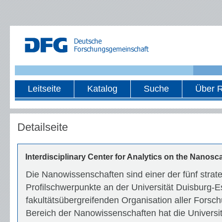
Leitseite
Katalog
Suche
Über R
Detailseite
Interdisciplinary Center for Analytics on the Nanosc
Die Nanowissenschaften sind einer der fünf strat
Profilschwerpunkte an der Universität Duisburg-E
fakultätsübergreifenden Organisation aller Forsch
Bereich der Nanowissenschaften hat die Universit